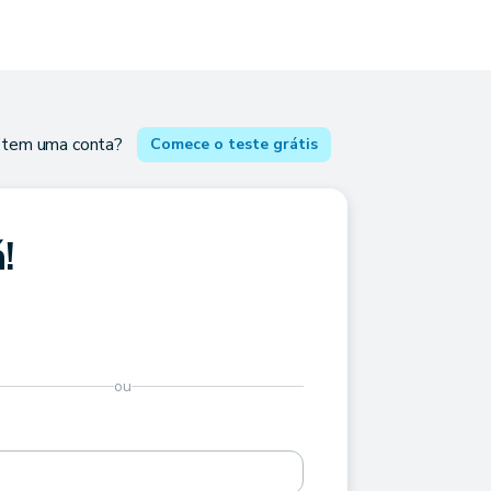
 tem uma conta?
Comece o teste grátis
!
ou