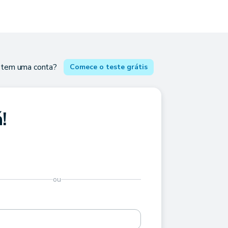
 tem uma conta?
Comece o teste grátis
!
ou