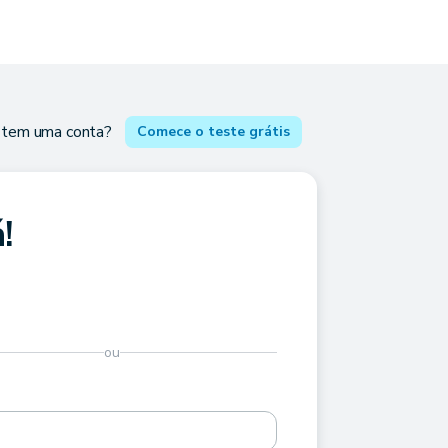
 tem uma conta?
Comece o teste grátis
!
ou