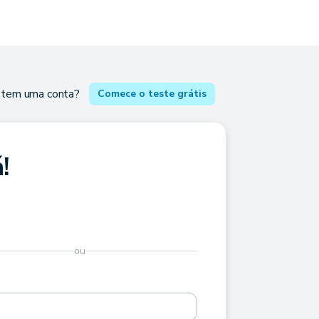
 tem uma conta?
Comece o teste grátis
!
ou