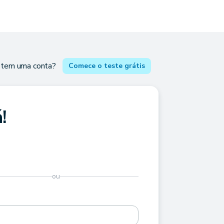
 tem uma conta?
Comece o teste grátis
!
ou