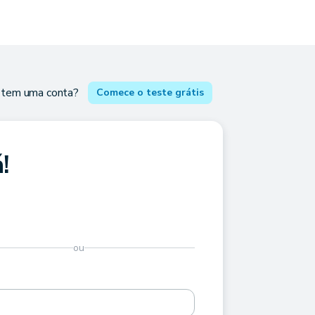
 tem uma conta?
Comece o teste grátis
!
ou