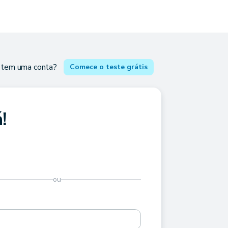
 tem uma conta?
Comece o teste grátis
!
ou